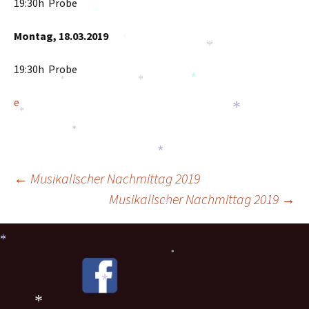
*
19:30h Probe
*
Montag, 18.03.2019
*
*
19:30h Probe
*
*
*
e
*
*
*
*
Beitragsnavigation
←
Musikalischer Nachmittag 2019
*
Musikalischer Nachmittag 2019
→
*
*
*
*
*