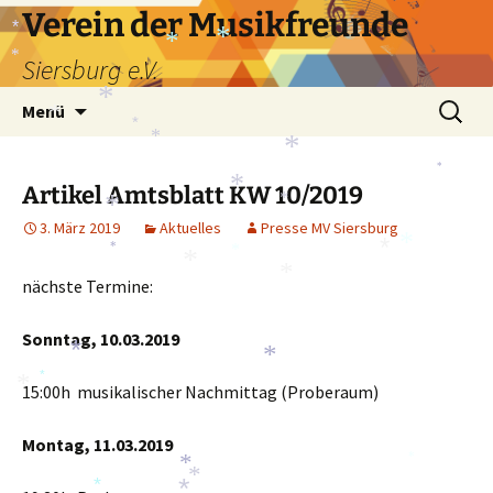
Zum
Verein der Musikfreunde
*
*
Inhalt
*
*
Siersburg e.V.
springen
*
Suchen
Menü
*
*
nach:
*
*
*
*
Artikel Amtsblatt KW 10/2019
*
*
3. März 2019
Aktuelles
Presse MV Siersburg
*
*
*
*
*
*
nächste Termine:
Sonntag, 10.03.2019
*
*
*
*
15:00h musikalischer Nachmittag (Proberaum)
Montag, 11.03.2019
*
*
*
*